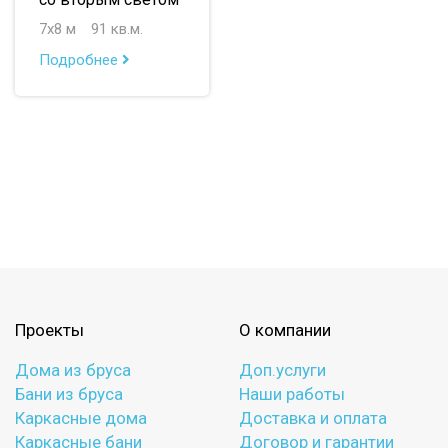
до 150 м
7х8 м
91 кв.м.
до 200 м
Подробнее
По опциям:
с верандой
с террасой
с эркером
с котельной
с панорамными окнами
со вторым светом
с санузлом
с ванной
с туалетом
с гостевой комнатой
с беседкой
с двумя входами
Проекты
О компании
с навесом для авто
Дома из бруса
Доп.услуги
Бани из бруса
Наши работы
Каркасные дома
Доставка и оплата
Каркасные бани
Договор и гарантии