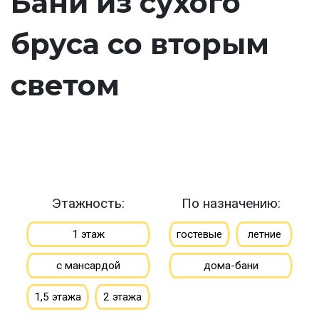
Бани из сухого
бруса со вторым
светом
Этажность:
По назначению:
1 этаж
гостевые
летние
с мансардой
дома-бани
1,5 этажа
2 этажа