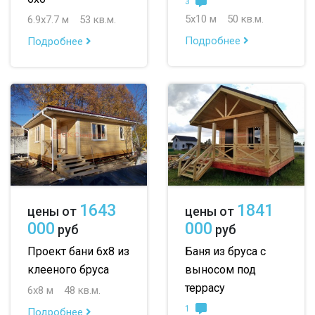
3
5х10 м
50 кв.м.
6.9х7.7 м
53 кв.м.
Подробнее
Подробнее
1643
1841
цены от
цены от
000
000
руб
руб
Проект бани 6х8 из
Баня из бруса с
клееного бруса
выносом под
террасу
6х8 м
48 кв.м.
1
Подробнее