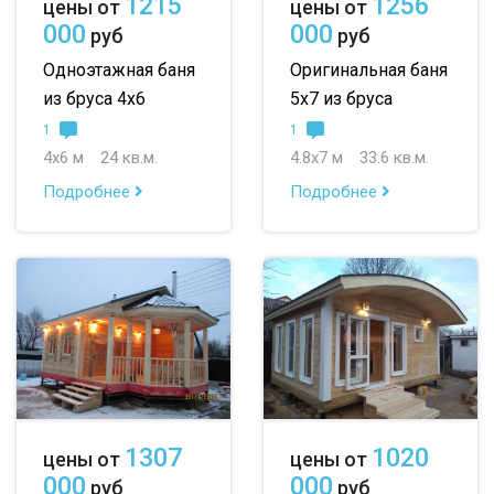
1215
1256
цены от
цены от
000
000
руб
руб
Одноэтажная баня
Оригинальная баня
из бруса 4х6
5х7 из бруса
1
1
4х6 м
24 кв.м.
4.8х7 м
33.6 кв.м.
Подробнее
Подробнее
1307
1020
цены от
цены от
000
000
руб
руб