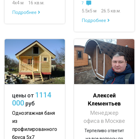
до 200 м
4х4 м
16 кв.м.
7
5.5х5 м
26.5 кв.м.
Подробнее
По опциям:
Подробнее
с верандой
с террасой
с эркером
с котельной
с панорамными окнами
со вторым светом
с санузлом
с ванной
с туалетом
с гостевой комнатой
с беседкой
с двумя входами
1114
Алексей
цены от
с навесом для авто
000
Клементьев
руб
Менеджер
Одноэтажная баня
офиса в Москве
из
профилированного
Терпеливо ответит
бруса 5х7
на все вопросы по