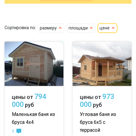
клееный
сухой
3х4
3х5
3х6
кедр
4х4
4х5
4х6
Сортировка по:
размеру
площади
цене
клееный кедр
5х5
5х6
5х7
сухой кедр
6х6
6х7
6х8
профилированный
7х8
7х10
8х8
100х150
8х9
большие
150х150
небольшие
794
973
цены от
цены от
150х200
маленькие
000
000
руб
руб
до 50 м
до 100 м
Маленькая баня из
Угловая баня из
бруса 4х4
бруса 6х5 с
до 150 м
террасой
3