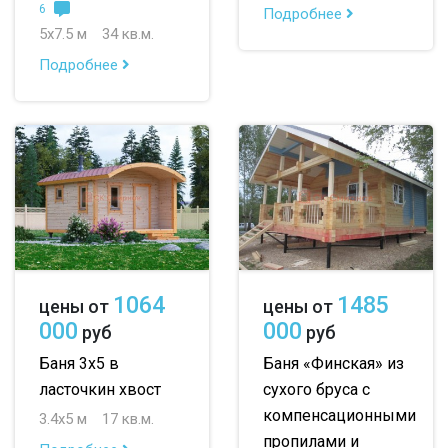
6
Подробнее
5х7.5 м
34 кв.м.
Подробнее
1064
1485
цены от
цены от
000
000
руб
руб
Баня 3х5 в
Баня «Финская» из
ласточкин хвост
сухого бруса с
компенсационными
3.4х5 м
17 кв.м.
пропилами и