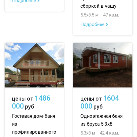
Подробнее
сборкой в чашу
5.5х8.5 м
47 кв.м.
Подробнее
1486
1604
цены от
цены от
000
000
руб
руб
Гостевая дом-баня
Одноэтажная баня
из
из бруса 5.3х8
профилированного
5.3х8 м
42.4 кв.м.