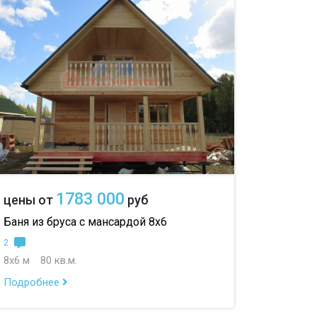
1783 000
цены от
руб
Баня из бруса с мансардой 8х6
2
8х6 м
80 кв.м.
Подробнее