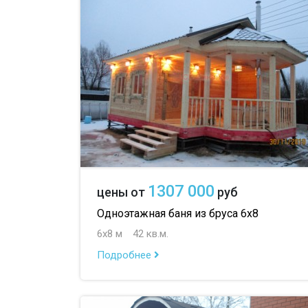
1307 000
цены от
руб
Одноэтажная баня из бруса 6х8
6х8 м
42 кв.м.
Подробнее