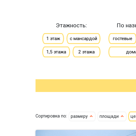
Этажность:
По наз
1 этаж
с мансардой
гостевые
1,5 этажа
2 этажа
дом
Сортировка по:
размеру
площади
ц