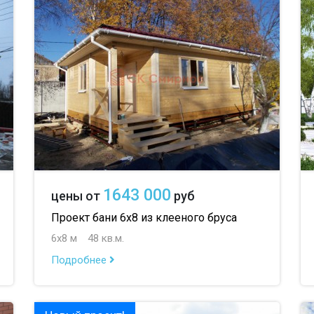
до 100 м
до 2
1643 000
цены от
руб
Проект бани 6х8 из клееного бруса
6х8 м
48 кв.м.
Подробнее