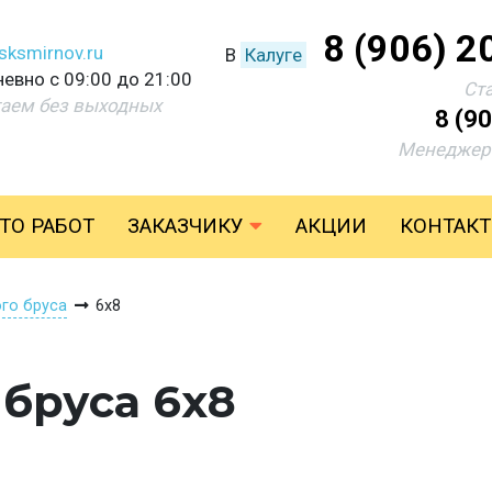
8 (906) 2
sksmirnov.ru
В
Калуге
евно с 09:00 до 21:00
Ст
аем без выходных
8 (9
Менеджер 
ТО РАБОТ
ЗАКАЗЧИКУ
АКЦИИ
КОНТАК
ого бруса
6х8
 бруса 6х8