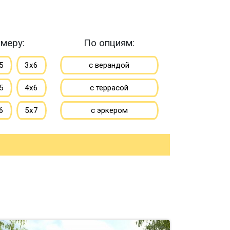
меру:
По опциям:
5
3х6
с верандой
5
4х6
с террасой
6
5х7
с эркером
7
6х8
с котельной
10
8х8
с панорамными окнами
большие
со вторым светом
ьшие
с санузлом
с ванной
до 50 м
с туалетом