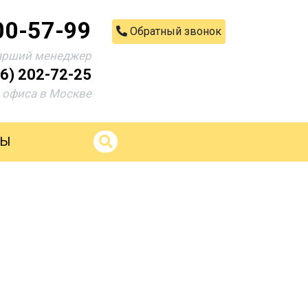
00-57-99
Обратный звонок
арший менеджер
06) 202-72-25
офиса в Москве
ТЫ