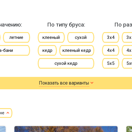
начению:
По типу бруса:
По раз
летние
клееный
сухой
3х4
3х
а-бани
кедр
клееный кедр
4х4
4х
сухой кедр
5х5
5х
профилированный
6х6
6х
Показать все варианты
100х150
150х150
7х8
7х
150х200
8х9
ене
небол
маленькие