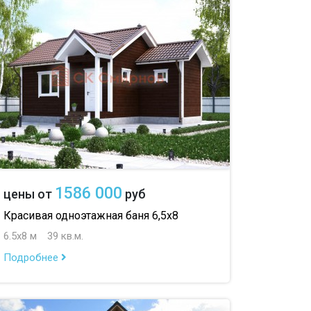
до 150 м
с гостевой комнатой
00 м
с беседкой
с двумя входами
с навесом для авто
1586 000
цены от
руб
Красивая одноэтажная баня 6,5х8
6.5х8 м
39 кв.м.
Подробнее