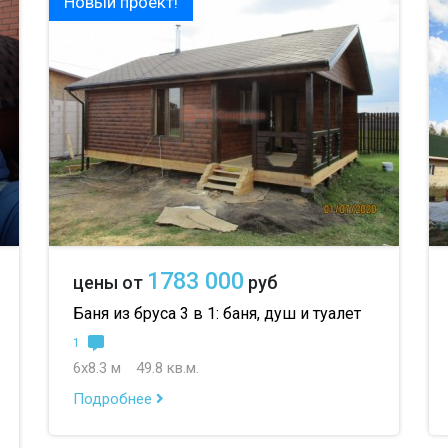
Новый проект!
1783 000
цены от
руб
Баня из бруса 3 в 1: баня, душ и туалет
1
6х8.3 м
49.8 кв.м.
Подробнее