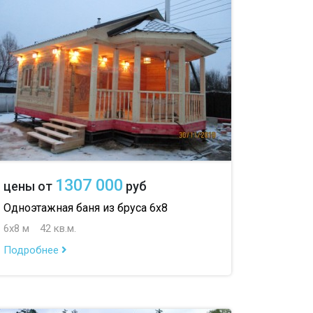
1307 000
цены от
руб
Одноэтажная баня из бруса 6х8
6х8 м
42 кв.м.
Подробнее