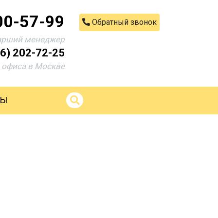
00-57-99
Обратный звонок
арший менеджер
06) 202-72-25
офиса в Москве
ТЫ