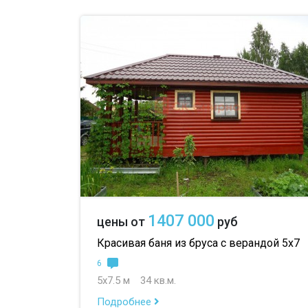
1407 000
цены от
руб
Красивая баня из бруса с верандой 5х7
6
5х7.5 м
34 кв.м.
Подробнее