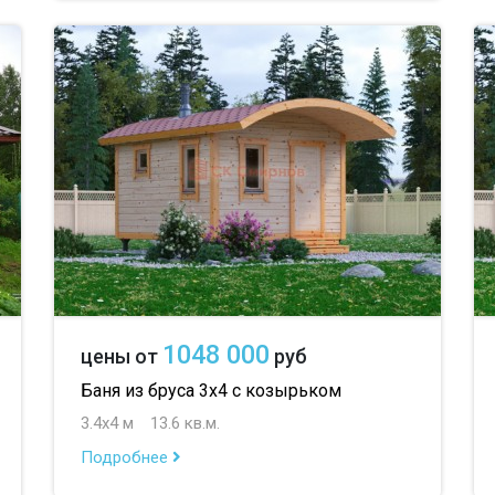
1048 000
цены от
руб
Баня из бруса 3х4 с козырьком
3.4х4 м
13.6 кв.м.
Подробнее