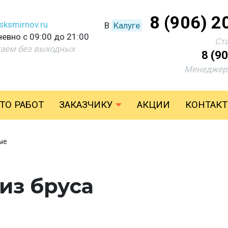
8 (906) 2
sksmirnov.ru
В
Калуге
евно с 09:00 до 21:00
Ст
аем без выходных
8 (9
Менеджер 
ТО РАБОТ
ЗАКАЗЧИКУ
АКЦИИ
КОНТАК
ые
из бруса