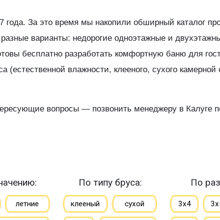
7 года. За это время мы накопили обширный каталог п
ь разные варианты: недорогие одноэтажные и двухэтажн
отовы бесплатно разработать комфортную баню для гос
а (естественной влажности, клееного, сухого камерной 
.
ересующие вопросы — позвонить менеджеру в Калуге по
начению:
По типу бруса:
По раз
летние
клееный
сухой
3х4
3х