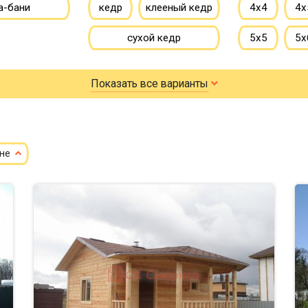
а-бани
кедр
клееный кедр
4х4
4х
сухой кедр
5х5
5х
профилированный
6х6
6х
Показать все варианты
100х150
150х150
7х8
7х
150х200
8х9
ене
небол
маленькие
до 100 м
до 2