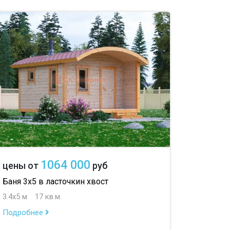
1064 000
цены от
руб
Баня 3х5 в ласточкин хвост
3.4х5 м
17 кв.м.
Подробнее