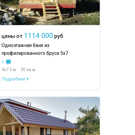
с навесом для авто
1114 000
цены от
руб
Одноэтажная баня из
профилированного бруса 5х7
3
4х7.5 м
30 кв.м.
Подробнее