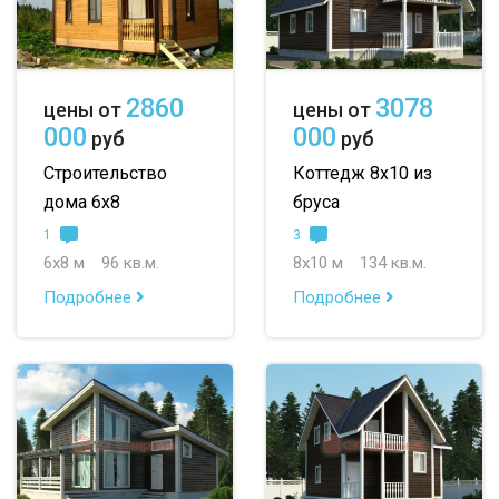
2860
3078
цены от
цены от
000
000
руб
руб
Строительство
Коттедж 8х10 из
дома 6х8
бруса
1
3
6х8 м
96 кв.м.
8х10 м
134 кв.м.
Подробнее
Подробнее