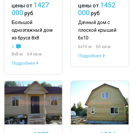
1427
1452
цены от
цены от
000
000
руб
руб
Большой
Дачный дом с
одноэтажный дом
плоской крышей
из бруса 8х8
6х10
6х10 м
60 кв.м.
3
8х8 м
64 кв.м.
Подробнее
Подробнее