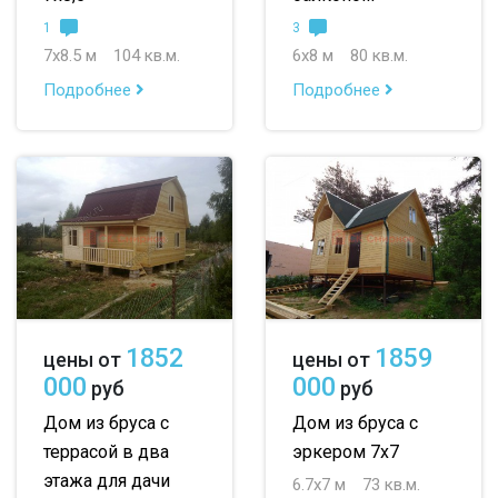
1
3
7х8.5 м
104 кв.м.
6х8 м
80 кв.м.
Подробнее
Подробнее
1852
1859
цены от
цены от
000
000
руб
руб
Дом из бруса с
Дом из бруса с
террасой в два
эркером 7х7
этажа для дачи
6.7х7 м
73 кв.м.