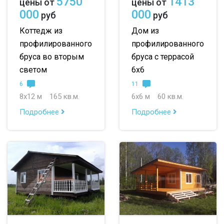
5750
1413
цены от
цены от
000
000
руб
руб
Коттедж из
Дом из
профилированного
профилированного
бруса во вторым
бруса с террасой
светом
6х6
6
11
8х12 м
165 кв.м.
6х6 м
60 кв.м.
Подробнее
Подробнее