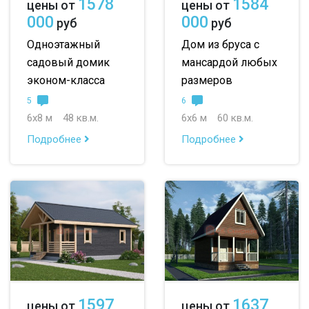
1578
1584
цены от
цены от
000
000
руб
руб
Одноэтажный
Дом из бруса с
садовый домик
мансардой любых
эконом-класса
размеров
5
6
6х8 м
48 кв.м.
6х6 м
60 кв.м.
Подробнее
Подробнее
1597
1637
цены от
цены от