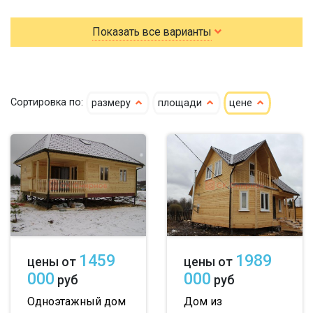
для постоянного проживания
гостевые
Показать все варианты
летние
По типу бруса:
По размеру:
Сортировка по:
размеру
площади
цене
клееный
сухой
4х6
5х6
5х7
кедр
6х6
6х7
6х8
клееный кедр
6х9
6х10
7х7
сухой кедр
7х8
7х9
7х10
профилированный
8х8
8х9
8х10
1459
1989
цены от
цены от
100х150
9х9
9х10
000
000
руб
руб
150х150
10х10
10х11
Одноэтажный дом
Дом из