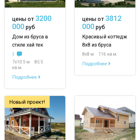
3200
3812
цены от
цены от
000
000
руб
руб
Дом из бруса в
Красивый коттедж
стиле хай тек
8х8 из бруса
8х8 м
116 кв.м.
2
7х10.5 м
85.5
Подробнее
кв.м.
Подробнее
Новый проект!