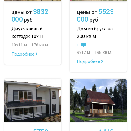
3832
5523
цены от
цены от
000
000
руб
руб
Двухэтажный
Дом из бруса на
коттедж 10х11
200 кв.м.
10х11 м
176 кв.м.
1
9х12 м
198 кв.м.
Подробнее
Подробнее