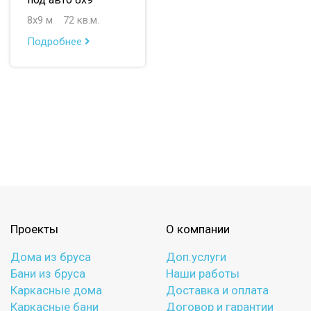
до 150 м
8х9 м
72 кв.м.
до 200 м
Подробнее
По опциям:
с верандой
с террасой
с эркером
с котельной
с панорамными окнами
со вторым светом
с санузлом
с ванной
с туалетом
с гостевой комнатой
с беседкой
с двумя входами
Проекты
О компании
с навесом для авто
Дома из бруса
Доп.услуги
Бани из бруса
Наши работы
Каркасные дома
Доставка и оплата
Каркасные бани
Договор и гарантии