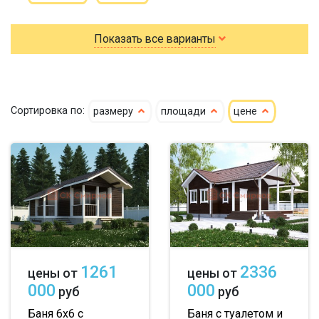
По типу бруса:
По размеру:
Показать все варианты
клееный
сухой
3х4
3х5
3х6
кедр
4х4
4х5
4х6
Сортировка по:
размеру
площади
цене
клееный кедр
5х5
5х6
5х7
сухой кедр
6х6
6х7
6х8
профилированный
7х8
7х10
8х8
100х150
8х9
большие
150х150
небольшие
1261
2336
цены от
цены от
150х200
маленькие
000
000
руб
руб
до 50 м
до 100 м
Баня 6х6 с
Баня с туалетом и