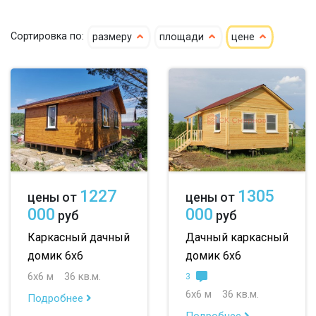
гостевые
летние
7х9
7х10
Сортировка по:
размеру
площади
цене
8х8
8х9
9х9
10х12
большие
небольшие
1227
1305
цены от
цены от
000
000
руб
руб
маленькие
Каркасный дачный
Дачный каркасный
до 50 м
домик 6х6
домик 6х6
6х6 м
36 кв.м.
3
до 100 м
6х6 м
36 кв.м.
Подробнее
до 150 м
Подробнее