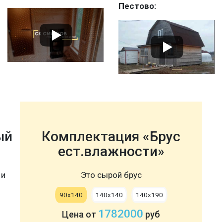
Пестово:
ый
Комплектация «Брус
ест.влажности»
 и
Это сырой брус
90х140
140х140
140х190
1782000
Цена от
руб