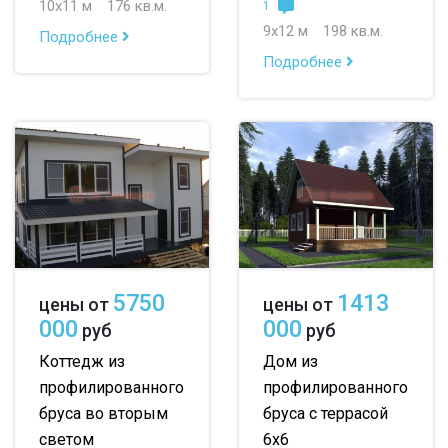
10х11 м
176 кв.м.
1
9х12 м
198 кв.м.
Подробнее
Подробнее
5750
1413
цены от
цены от
000
000
руб
руб
Коттедж из
Дом из
профилированного
профилированного
бруса во вторым
бруса с террасой
светом
6х6