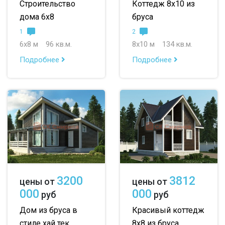
Строительство
Коттедж 8х10 из
дома 6х8
бруса
1
2
6х8 м
96 кв.м.
8х10 м
134 кв.м.
Подробнее
Подробнее
3200
3812
цены от
цены от
000
000
руб
руб
Дом из бруса в
Красивый коттедж
стиле хай тек
8х8 из бруса