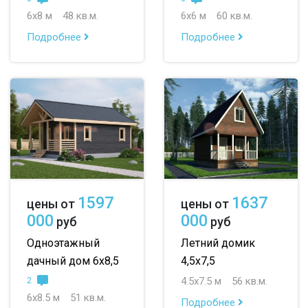
6х8 м
48 кв.м.
6х6 м
60 кв.м.
Подробнее
Подробнее
1597
1637
цены от
цены от
000
000
руб
руб
Одноэтажный
Летний домик
дачный дом 6х8,5
4,5х7,5
4.5х7.5 м
56 кв.м.
2
6х8.5 м
51 кв.м.
Подробнее