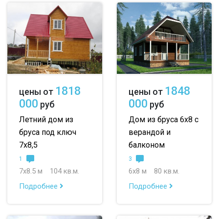
1818
1848
цены от
цены от
000
000
руб
руб
Летний дом из
Дом из бруса 6х8 с
бруса под ключ
верандой и
7х8,5
балконом
1
3
7х8.5 м
104 кв.м.
6х8 м
80 кв.м.
Подробнее
Подробнее