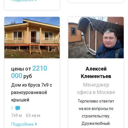
По опциям:
с балконом
с верандой
с террасой
с эркером
с котельной
с панорамными окнами
со вторым светом
с санузлом
с ванной
с туалетом
2210
Алексей
цены от
с беседкой
с двумя входами
000
Клементьев
руб
Менеджер
Дом из бруса 7х9 с
офиса в Москве
разноуровневой
крышей
Терпеливо ответит
1
на все вопросы по
7х9 м
63 кв.м.
строительству.
Дружелюбный.
Подробнее