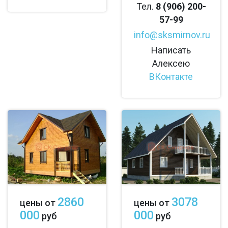
Тел.
8 (906) 200-
57-99
info@sksmirnov.ru
Написать
Алексею
ВКонтакте
2860
3078
цены от
цены от
000
000
руб
руб