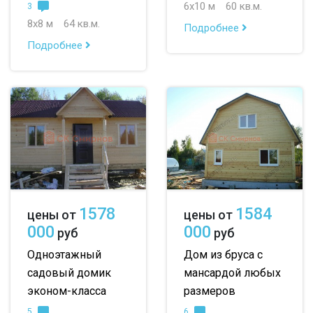
6х10 м
60 кв.м.
3
8х8 м
64 кв.м.
Подробнее
Подробнее
1578
1584
цены от
цены от
000
000
руб
руб
Одноэтажный
Дом из бруса с
садовый домик
мансардой любых
эконом-класса
размеров
5
6