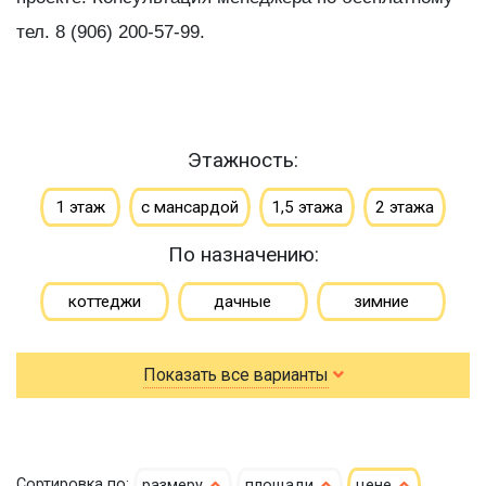
тел. 8 (906) 200-57-99.
Этажность:
1 этаж
с мансардой
1,5 этажа
2 этажа
По назначению:
коттеджи
дачные
зимние
для постоянного проживания
гостевые
Показать все варианты
летние
По типу бруса:
По размеру:
Сортировка по:
размеру
площади
цене