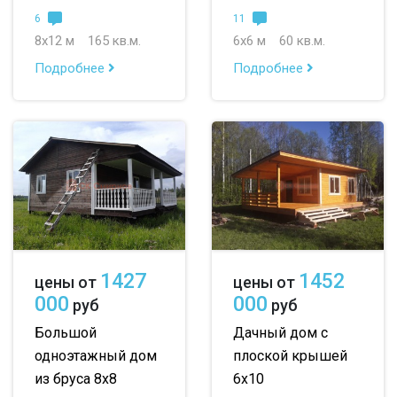
6
11
8х12 м
165 кв.м.
6х6 м
60 кв.м.
Подробнее
Подробнее
1427
1452
цены от
цены от
000
000
руб
руб
Большой
Дачный дом с
одноэтажный дом
плоской крышей
из бруса 8х8
6х10