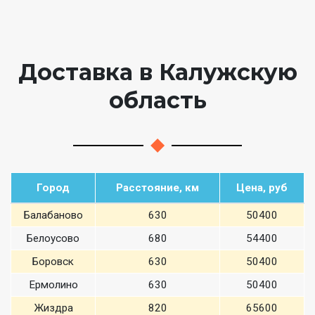
Доставка в Калужскую
область
Город
Расстояние, км
Цена, руб
Балабаново
630
50400
Белоусово
680
54400
Боровск
630
50400
Ермолино
630
50400
Жиздра
820
65600