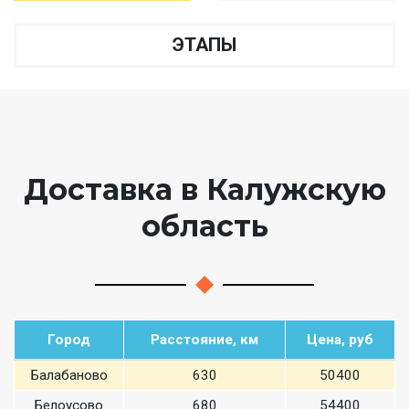
ЭТАПЫ
Доставка в Калужскую
область
Город
Расстояние, км
Цена, руб
Балабаново
630
50400
Белоусово
680
54400